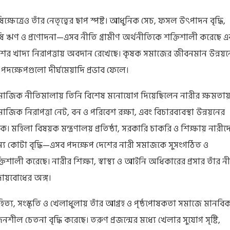
িক্ষেত্রেও তাঁর নেতৃত্বের ছাপ স্পষ্ট। আধুনিক সেচ, ফসল উৎপাদন বৃদ্ধি,
ষি ঋণ ও প্রণোদনা—এসব নীতি গ্রামীণ অর্থনীতিকে শক্তিশালী করেছে এ
শের খাদ্য নিরাপত্তায় অবদান রেখেছে। কৃষক সমাজের জীবনমান উন্নয়ন
 পদক্ষেপগুলো দীর্ঘমেয়াদি প্রভাব ফেলে।
মাজিক নীতিমালায় তিনি বিশেষ মনোযোগ দিয়েছিলেন নারীর ক্ষমতায়
মাজিক নিরাপত্তা নেট, বন ও পরিবেশ রক্ষা, এবং বিচারব্যবস্থা উন্নয়নের
কে। মহিলা বিষয়ক মন্ত্রণালয় প্রতিষ্ঠা, সরকারি চাকরি ও শিক্ষায় নারীদ
্য কোটা বৃদ্ধি—এসব পদক্ষেপ দেশের নারী সমাজকে সুসংগঠিত ও
তিশালী করেছে। নারীর শিক্ষা, স্বাস্থ্য ও আইনি অধিকারের প্রসার তাঁর ন
দায়বোধের অঙ্গ।
হিত্য, সংস্কৃতি ও খেলাধুলায় তাঁর আগ্রহ ও পৃষ্ঠপোষকতা সমাজে মানবি
নশীল চেতনা বৃদ্ধি করেছে। তরুণ প্রজন্মের মধ্যে খেলার সুযোগ সৃষ্টি,