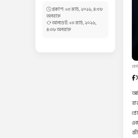
প্রকাশ: ১৩ মার্চ, ২০২৬, ৪:৩৮
অপরাহ্ন
আপডেট: ১৩ মার্চ, ২০২৬,
৪:৩৮ অপরাহ্ন
বেগ
আজ
রা
প্
এক
জী