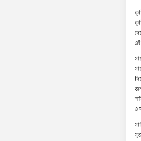
কৃষ
কৃ
দে
এই
সা
সা
দি
জন
শক্
ও 
সা
সৃজ