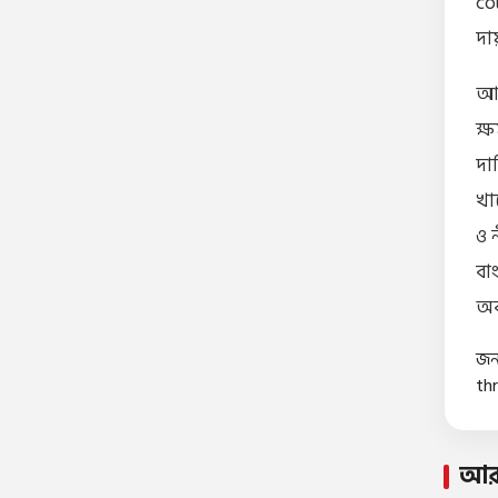
co
দা
আজ
ক্
দা
খাল
ও 
বাং
অব
জ
thr
আর