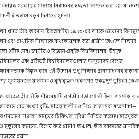
ত্বাবধায়ক সরকারের মাধ্যমে নির্বাচনের স্বচ্ছতা নিশ্চিত করা হয়, যা দেশ
্বাচনী ইতিহাসে নতুন দিগন্তের সূচনা।
ক্ষা খাতে তাঁর অবদান চিরস্মরণীয়। ১৯৯০-এর দশকে মেয়েদের বিনামূল্
ক্ষা এবং প্রাথমিক শিক্ষাকে বাধ্যতামূলক করা গ্রামীণ অঞ্চলে শিক্ষার
 পৌঁছে দেয়। জাতীয় ও বিজ্ঞান-প্রযুক্তি বিশ্ববিদ্যালয়, উন্মুক্ত
শ্ববিদ্যালয় এবং প্রাইভেট বিশ্ববিদ্যালয়গুলোর অনুমোদন দেশের
্ষাব্যবস্থাকে বিস্তৃত করে। এই উদ্যোগ শুধু শিক্ষার প্রবেশাধিকার বাড়ায়ন
ের যুবসমাজের মানসিক ও বুদ্ধিবৃত্তিক বিকাশেও গুরুত্বপূর্ণ ভূমিকা রেখে
াস্থ্য খাতেও তাঁর নীতি দীর্ঘমেয়াদি ও গভীর প্রভাবশালী ছিল। হাসপাতাল 
াস্থ্যকেন্দ্রে বেড সংখ্যা বৃদ্ধি, মাতৃত্বকালীন ও শিশু স্বাস্থ্যসেবা সম্প্রসারণ—
ব পদক্ষেপ সাধারণ মানুষের চিকিৎসা সুবিধা নিশ্চিত করেছে। মাতৃপূর্বক
শু মৃত্যুহার কমানো, বিশেষ করে গ্রামীণ অঞ্চলে, তাঁর সরকারের মানবি
োভাবের প্রমাণ।