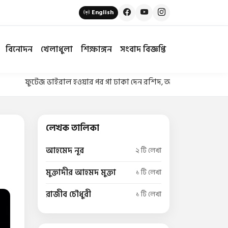
English
বিনোদন
খেলাধুলা
শিক্ষাঙ্গন
সংবাদ বিজ্ঞপ্তি
ফুটেজ ভাইরাল হওয়ার পর গা ঢাকা দেন রশিদ, অবশেষে গ্রেপ্তার
•
ঝোপে
লেখক তালিকা
আহমেদ নূর
২ টি লেখা
মুক্তাদীর আহমদ মুক্তা
১ টি লেখা
রাজীব চৌধুরী
১ টি লেখা