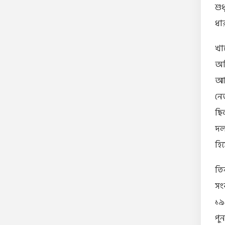
শু
ধা
খা
অন
আক
নে
ছিল
দল
হিস
তিন
সং
১৯
পু