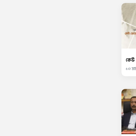
কেউ
১৩ মার