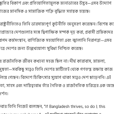
স্কৃতির বিকাশ এবং প্রতিযোগিতামূলক মনোভাবের উদ্ভব—এসব উদ্যোগ
াজের মানসিক ও সামাজিক শক্তি বৃদ্ধিতে সহায়ক হয়েছে।
রাষ্ট্রনীতিতেও তিনি ভারসাম্যপূর্ণ কূটনীতি অনুসরণ করেছেন। বিশেষ ক
যপ্রাচ্যের দেশগুলোর সঙ্গে দ্বিপাক্ষিক সম্পর্ক দৃঢ় করা, প্রবাসী শ্রমিকদের
রাপদ কর্মসংস্থান, বাণিজ্যিক সহযোগিতা এবং জ্বালানি নিরাপত্তা—এসব
েত্রে দেশের জন্য উল্লেখযোগ্য সুবিধা নিশ্চিত করেছে।
ঁর রাজনৈতিক জীবন কখনো সহজ ছিল না। দীর্ঘ কারাবাস, মামলা,
ুস্থতা—সবকিছু সত্ত্বেও তিনি দেশের মাটিতেই থেকে গণতন্ত্র রক্ষায় কাজ
লিয়ে গেছেন। বিদেশে চিকিৎসার সুযোগ থাকা সত্ত্বেও দেশ ছাড়েননি। এই
ঢ়তা, সাহস এবং দায়িত্ববোধ তাঁর নৈতিক ও রাজনৈতিক চরিত্রের এক অ
র্শন।
বার তিনি নিজেই বলেছেন, "If Bangladesh thrives, so do I; this