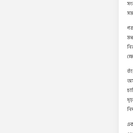
সং
সম
পর
মধ্
নি
ক্ষ
তা
অস
চা
দৃ
নিদ
এক