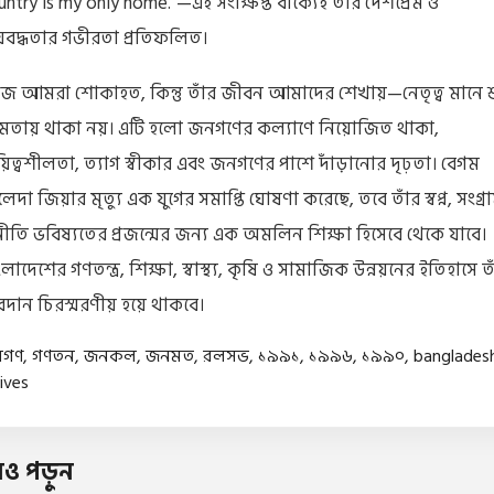
untry is my only home."—এই সংক্ষিপ্ত বাক্যেই তাঁর দেশপ্রেম ও
য়বদ্ধতার গভীরতা প্রতিফলিত।
 আমরা শোকাহত, কিন্তু তাঁর জীবন আমাদের শেখায়—নেতৃত্ব মানে শ
ষমতায় থাকা নয়। এটি হলো জনগণের কল্যাণে নিয়োজিত থাকা,
য়িত্বশীলতা, ত্যাগ স্বীকার এবং জনগণের পাশে দাঁড়ানোর দৃঢ়তা। বেগম
েদা জিয়ার মৃত্যু এক যুগের সমাপ্তি ঘোষণা করেছে, তবে তাঁর স্বপ্ন, সংগ্র
নীতি ভবিষ্যতের প্রজন্মের জন্য এক অমলিন শিক্ষা হিসেবে থেকে যাবে।
লাদেশের গণতন্ত্র, শিক্ষা, স্বাস্থ্য, কৃষি ও সামাজিক উন্নয়নের ইতিহাসে ত
দান চিরস্মরণীয় হয়ে থাকবে।
নগণ
,
গণতন
,
জনকল
,
জনমত
,
রলসভ
,
১৯৯১
,
১৯৯৬
,
১৯৯০
,
banglades
ives
ও পড়ুন