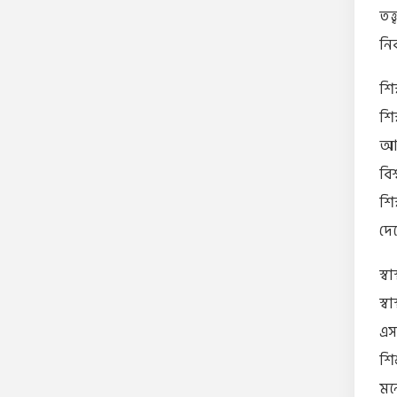
তত্
নির
শি
শি
আলো
বি
শিক
দেশ
স্ব
স্ব
এস
শি
মন