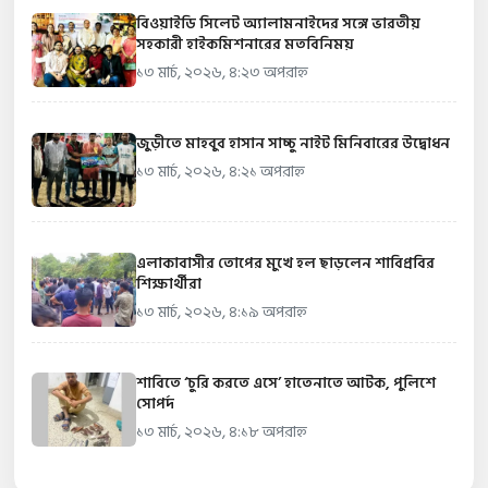
বিওয়াইডি সিলেট অ্যালামনাইদের সঙ্গে ভারতীয়
সহকারী হাইকমিশনারের মতবিনিময়
১৩ মার্চ, ২০২৬, ৪:২৩ অপরাহ্ন
জুড়ীতে মাহবুব হাসান সাচ্চু নাইট মিনিবারের উদ্বোধন
১৩ মার্চ, ২০২৬, ৪:২১ অপরাহ্ন
এলাকাবাসীর তোপের মুখে হল ছাড়লেন শাবিপ্রবির
শিক্ষার্থীরা
১৩ মার্চ, ২০২৬, ৪:১৯ অপরাহ্ন
শাবিতে ‘চুরি করতে এসে’ হাতেনাতে আটক, পুলিশে
সোপর্দ
১৩ মার্চ, ২০২৬, ৪:১৮ অপরাহ্ন