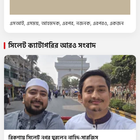
এসআই
,
এসময়
,
আহমদক
,
এরপর
,
নজনক
,
এরপরও
,
একজন
সিলেট ক্যাটাগরির আরও সংবাদ
রিকশায় সিলেট নগর ঘুরলেন নাহিদ-সারজিস