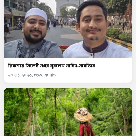
রিকশায় সিলেট নগর ঘুরলেন নাহিদ-সারজিস
১৩ মার্চ, ২০২৬, ৩:১৭ অপরাহ্ন