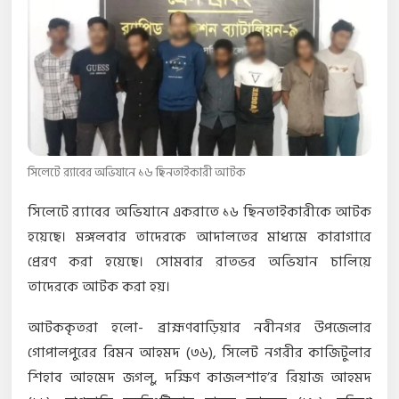
সিলেটে র‌্যাবের অভিযানে ১৬ ছিনতাইকারী আটক
সিলেটে র‌্যাবের অভিযানে একরাতে ১৬ ছিনতাইকারীকে আটক
হয়েছে। মঙ্গলবার তাদেরকে আদালতের মাধ্যমে কারাগারে
প্রেরণ করা হয়েছে। সোমবার রাতভর অভিযান চালিয়ে
তাদেরকে আটক করা হয়।
আটককৃতরা হলো- ব্রাহ্মণবাড়িয়ার নবীনগর উপজেলার
গোপালপুরের রিমন আহমদ (৩৬), সিলেট নগরীর কাজিটুলার
শিহাব আহমেদ জগলু, দক্ষিণ কাজলশাহ’র রিয়াজ আহমদ