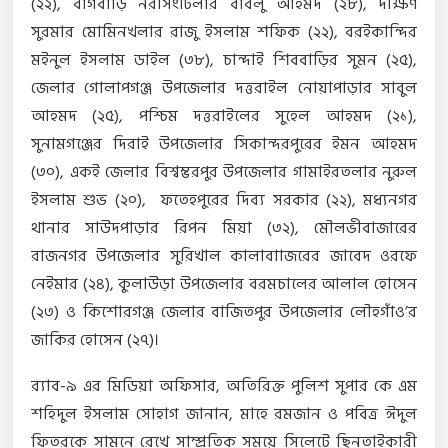
(২২), বাগবাড়ি নরসিংটিলার বাবলু আহমদ (২৮), দক্ষিণ
সুরমার মোমিনখলার রাজু ইসলাম শফিক (২২), বরইকান্দির
মইনুল ইসলাম ডাইল (৩৮), চান্দাই শিববাড়ির সুমন (২৫),
জেলার গোলাপগঞ্জ উপজেলার দত্তরাইল নোয়াপাড়ার সাবুল
আহমদ (২৫), পশ্চিম দত্তরাইলের সুহেল আহমদ (২১),
সুনামগঞ্জের দিরাই উপজেলার সিকান্দরপুরের ইমন আহমদ
(৩০), একই জেলার বিশ্বম্ভরপুর উপজেলার গামাইরতলার নুরুল
ইসলাম শুভ (২০), ফতেহপুরের দিব্য সরকার (২২), মধ্যনগর
থানার সাউদপাড়ার রিপন মিয়া (৩২), মৌলভীবাজারের
রাজনগর উপজেলার সুরিখাল কালাবাাজরের জাবেদ ওরফে
নেইমার (২৪), কুলাউড়া উপজেলার বরমচালের আলাল হোসেন
(২৩) ও কিশোরগঞ্জ জেলার বাজিতপুর উপজেলার লৌহগাঁও’র
জাকির হোসেন (২৭)।
র‌্যাব-৯ এর মিডিয়া অফিসার, অতিরিক্ত পুলিশ সুপার কে এম
শহিদুল ইসলাম সোহাগ জানান, মাহে রমজান ও পবিত্র ঈদুল
ফিতরকে সামনে রেখে সাম্প্রতিক সময়ে সিলেটে ছিনতাইকারী