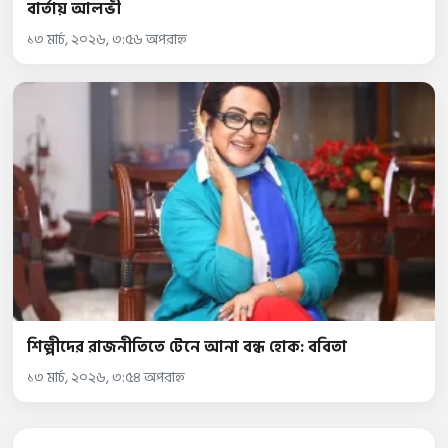
বার্তায় আলভী
১৩ মার্চ, ২০২৬, ৩:৫৬ অপরাহ্ন
শিল্পীদের রাজনীতিতে টেনে আনা বন্ধ হোক: ববিতা
১৩ মার্চ, ২০২৬, ৩:৫৪ অপরাহ্ন