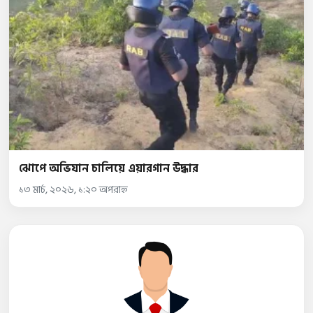
ঝোপে অভিযান চালিয়ে এয়ারগান উদ্ধার
১৩ মার্চ, ২০২৬, ১:২০ অপরাহ্ন